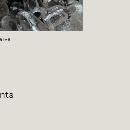
erve
nts