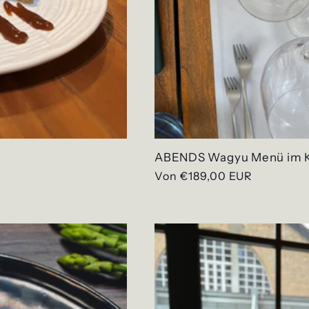
ABENDS Wagyu Menü im K
Normaler
Von €189,00 EUR
Preis