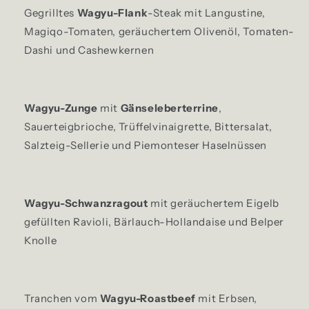
Gegrilltes
Wagyu-Flank
-Steak
mit
Langustine
,
Magiqo-Tomaten,
geräuchertem Olivenöl,
Tomaten-
Dashi
und Cashewkernen
Wagyu-Zunge
mit
Gänseleberterrine
,
Sauerteigbrioche,
Trüffelvinaigrette
, Bittersalat
,
Salzteig-Sellerie und Piemonteser Haselnüssen
Wagyu-Schwanzragout
mit geräuchertem Eigelb
gefüllten
Ravioli,
Bärlauch-Hollandaise und
Belper
Knolle
Tranchen vom
Wagyu-Roastbeef
mit Erbsen,