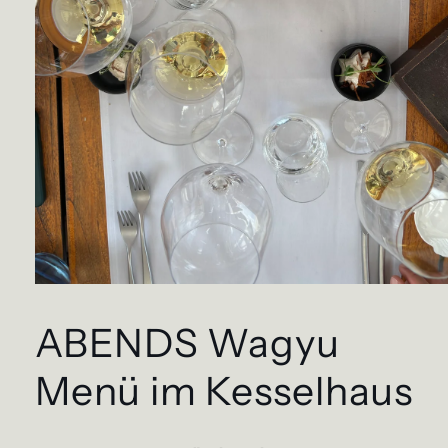
Medien
1
in
ABENDS Wagyu
Modal
öffnen
Menü im Kesselhaus